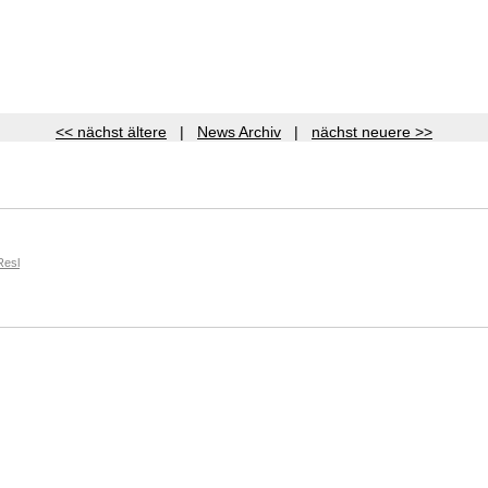
<< nächst ältere
|
News Archiv
|
nächst neuere >>
Resl