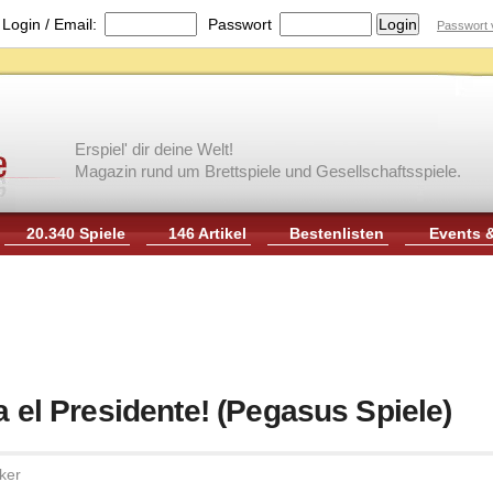
|
Login / Email:
Passwort
Passwort 
Erspiel' dir deine Welt!
Magazin rund um Brettspiele und Gesellschaftsspiele.
20.340 Spiele
146 Artikel
Bestenlisten
Events 
a el Presidente! (Pegasus Spiele)
ker