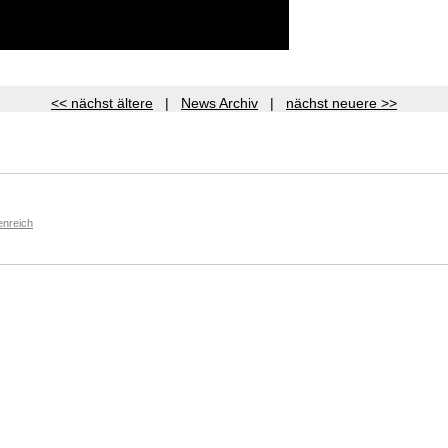
<< nächst ältere
|
News Archiv
|
nächst neuere >>
enreich