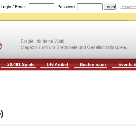
|
Login / Email:
Passwort
Passwort 
Erspiel' dir deine Welt!
Magazin rund um Brettspiele und Gesellschaftsspiele.
20.461 Spiele
146 Artikel
Bestenlisten
Events 
)