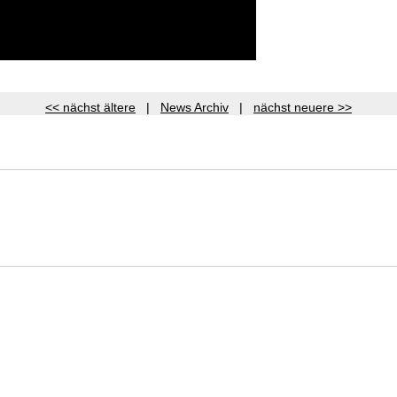
<< nächst ältere
|
News Archiv
|
nächst neuere >>