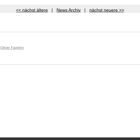
<< nächst ältere
|
News Archiv
|
nächst neuere >>
Olivier Fagnère