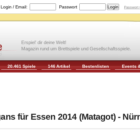
|
Login / Email:
Passwort
Passwort 
Erspiel' dir deine Welt!
Magazin rund um Brettspiele und Gesellschaftsspiele.
20.461 Spiele
146 Artikel
Bestenlisten
Events 
gans für Essen 2014 (Matagot) - Nü