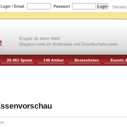
|
Login / Email:
Passwort
Passwort 
Erspiel' dir deine Welt!
Magazin rund um Brettspiele und Gesellschaftsspiele.
20.461 Spiele
146 Artikel
Bestenlisten
Events 
 Essenvorschau
ker