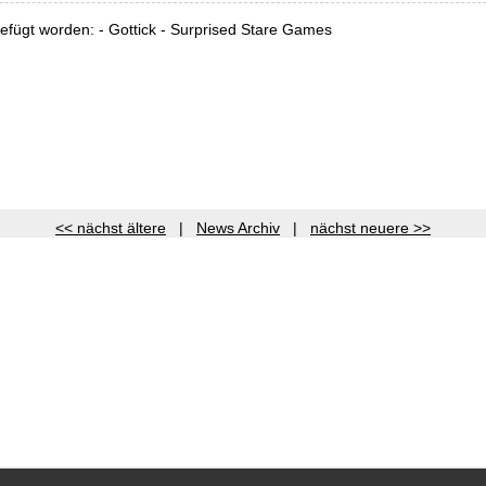
fügt worden: - Gottick - Surprised Stare Games
<< nächst ältere
|
News Archiv
|
nächst neuere >>