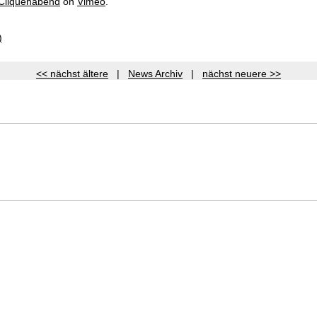
Cliquenabend
on
Vimeo
.
)
<< nächst ältere
|
News Archiv
|
nächst neuere >>