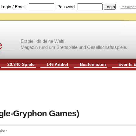
|
Login / Email:
Passwort
Passwort 
Erspiel' dir deine Welt!
Magazin rund um Brettspiele und Gesellschaftsspiele.
20.340 Spiele
146 Artikel
Bestenlisten
Events 
agle-Gryphon Games)
uker