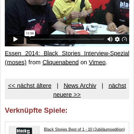
Essen 2014: Black Stories Interview-Spezial
(moses)
from
Cliquenabend
on
Vimeo
.
<< nächst ältere
|
News Archiv
|
nächst
neuere >>
Verknüpfte Spiele:
Black Stories Best of 1 - 10 (Jubiläumsedition)