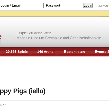
|
Login / Email:
Passwort
Passwort 
Erspiel' dir deine Welt!
Magazin rund um Brettspiele und Gesellschaftsspiele.
20.393 Spiele
146 Artikel
Bestenlisten
Events 
py Pigs (iello)
uker