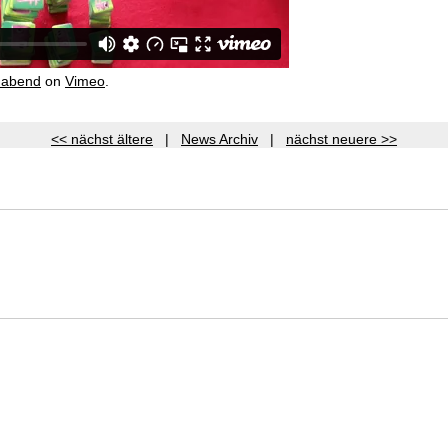
nabend
on
Vimeo
.
<< nächst ältere
|
News Archiv
|
nächst neuere >>