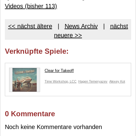
Videos (bisher 113)
<< nächst ältere
|
News Archiv
|
nächst
neuere >>
Verknüpfte Spiele:
Clear for Takeoff
Time Workshop, LCC
Hagen Temeryazev
Alexey Kot
0 Kommentare
Noch keine Kommentare vorhanden