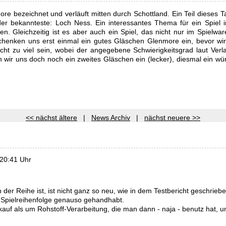
ore bezeichnet und verläuft mitten durch Schottland. Ein Teil dieses T
er bekannteste: Loch Ness. Ein interessantes Thema für ein Spiel 
n. Gleichzeitig ist es aber auch ein Spiel, das nicht nur im Spielwa
 schenken uns erst einmal ein gutes Gläschen Glenmore ein, bevor wi
cht zu viel sein, wobei der angegebene Schwierigkeitsgrad laut Verlag
ir uns doch noch ein zweites Gläschen ein (lecker), diesmal ein würz
<< nächst ältere
|
News Archiv
|
nächst neuere >>
 20:41 Uhr
er Reihe ist, ist nicht ganz so neu, wie in dem Testbericht geschrieb
e Spielreihenfolge genauso gehandhabt.
kauf als um Rohstoff-Verarbeitung, die man dann - naja - benutz hat, u