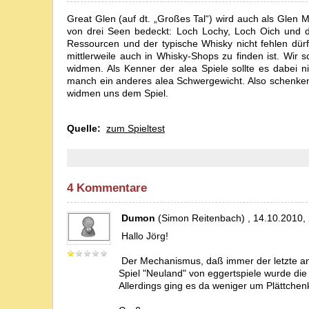
Great Glen (auf dt. „Großes Tal“) wird auch als Glen M
von drei Seen bedeckt: Loch Lochy, Loch Oich und d
Ressourcen und der typische Whisky nicht fehlen dürfe
mittlerweile auch in Whisky-Shops zu finden ist. Wir
widmen. Als Kenner der alea Spiele sollte es dabei ni
manch ein anderes alea Schwergewicht. Also schenken w
widmen uns dem Spiel.
Quelle:
zum Spieltest
4 Kommentare
Dumon
(Simon Reitenbach) , 14.10.2010,
Hallo Jörg!
Der Mechanismus, daß immer der letzte an d
Spiel "Neuland" von eggertspiele wurde di
Allerdings ging es da weniger um Plättchen