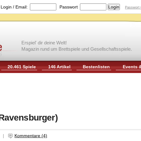
|
Login / Email:
Passwort
Passwort 
Erspiel' dir deine Welt!
Magazin rund um Brettspiele und Gesellschaftsspiele.
20.461 Spiele
146 Artikel
Bestenlisten
Events 
/ Ravensburger)
rg |
Kommentare (4)