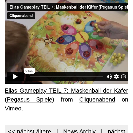
Elias Gameplay TEIL 7: Maskenball der Käfer
(Pegasus Spiele)
from
Cliquenabend
on
Vimeo
.
<< nächst ältere
|
News Archiv
|
nächst