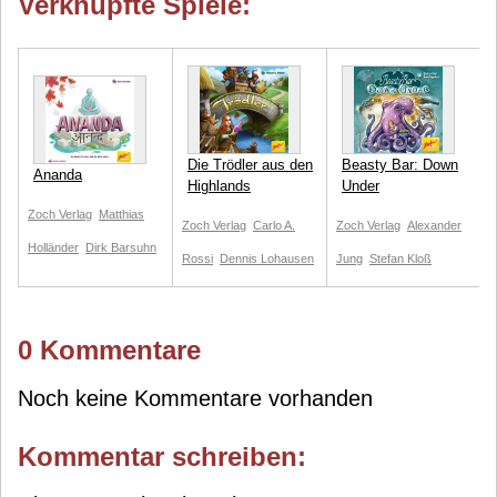
Verknüpfte Spiele:
Die Trödler aus den
Beasty Bar: Down
Ananda
Highlands
Under
Zoch Verlag
Matthias
Zoch Verlag
Carlo A.
Zoch Verlag
Alexander
Holländer
Dirk Barsuhn
Rossi
Dennis Lohausen
Jung
Stefan Kloß
0 Kommentare
Noch keine Kommentare vorhanden
Kommentar schreiben: