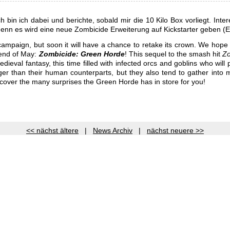
bin ich dabei und berichte, sobald mir die 10 Kilo Box vorliegt. Inter
denn es wird eine neue Zombicide Erweiterung auf Kickstarter geben (
aign, but soon it will have a chance to retake its crown. We hope y
 end of May:
Zombicide: Green Horde
! This sequel to the smash hit
Zo
edieval fantasy, this time filled with infected orcs and goblins who will 
nger than their human counterparts, but they also tend to gather into
ncover the many surprises the Green Horde has in store for you!
<< nächst ältere
|
News Archiv
|
nächst neuere >>