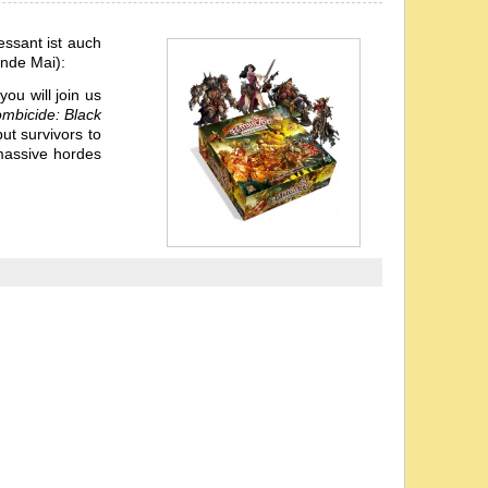
essant ist auch
Ende Mai):
ou will join us
mbicide: Black
put survivors to
 massive hordes