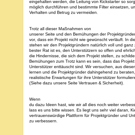
eingehalten werden, die Leitung von Kickstarter so sorgf
möglich durchführen und bestimmte Filter einsetzen, u
Verhalten und Betrug zu vermeiden.
Trotz all dieser Maßnahmen von
unserer Seite und den Bemühungen der Projektgründe
vor, dass ein Projekt nicht wie gewünscht verläuft. In d
stehen wir den Projektgründern natürlich voll und ganz 
bester Rat ist es, den Unterstützern so offen und ehrlic
die Hindernisse, die sich dem Projekt stellen, zu schild
Bemühungen zum Trotz kann es sein, dass das Projekt 
Unterstützer enttäuscht sind. Wir versuchen, aus dies
lernen und die Projektgründer dahingehend zu beraten,
realistische Erwartungen für ihre Unterstützer formulie
(Siehe dazu unsere Seite Vertrauen & Sicherheit).
Wenn
du dazu Ideen hast, wie wir all dies noch weiter verbe
lass es uns bitte wissen. Es liegt uns sehr viel daran, Ki
vertrauenswürdige Plattform für Projektgründer und Unte
zu verbessern.