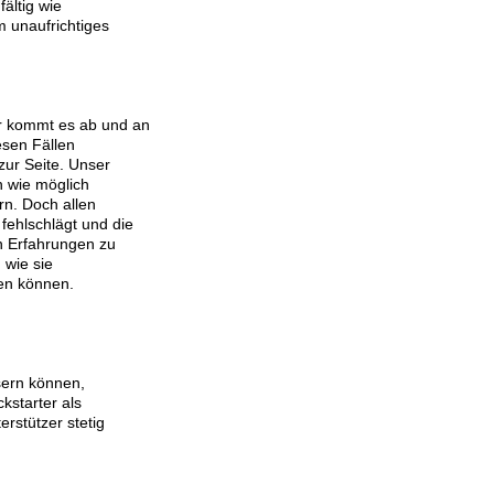
ältig wie
m unaufrichtiges
r kommt es ab und an
iesen Fällen
zur Seite. Unser
h wie möglich
ern. Doch allen
fehlschlägt und die
en Erfahrungen zu
 wie sie
ren können.
ssern können,
ckstarter als
rstützer stetig