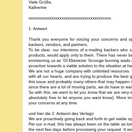
Viele Grüße,
Katherine
xxxxxxxxxxxxxxxxxxxxxxxxxxxxxxxxxxxxxxxx
1. Antwort
Thank you everyone for voicing your concerns and opin
backers, vendors, and partners.
To be clear, our intentions of e-mailing backers who s
products, would apply only to them. There has never b
envisioning us as 'Ol Ebenezer Scrooge burning wads of
proactive towards a viable solution to the situation at h
We are not a huge company with unlimited resources. 
with all our hearts, and are trying to produce the bes
this issue and probably many others that may happen in 
since there are a lot of moving parts, we do have to wa
So with this, we want to let you know that we are very
absolutely free to let anyone you want know). More im
your concerns at any time.
und hier die 2. Antwort des Verlags:
We are proactively going back and forth to get viable op
Per our e-mail, this has always been on the table as lon
the next few days before processing your request. It wo