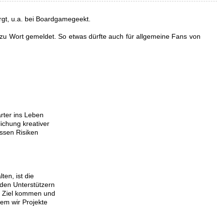
rgt, u.a. bei Boardgamegeekt.
x) zu Wort gemeldet. So etwas dürfte auch für allgemeine Fans von
arter ins Leben
ichung kreativer
issen Risiken
ten, ist die
 den Unterstützern
um Ziel kommen und
dem wir Projekte