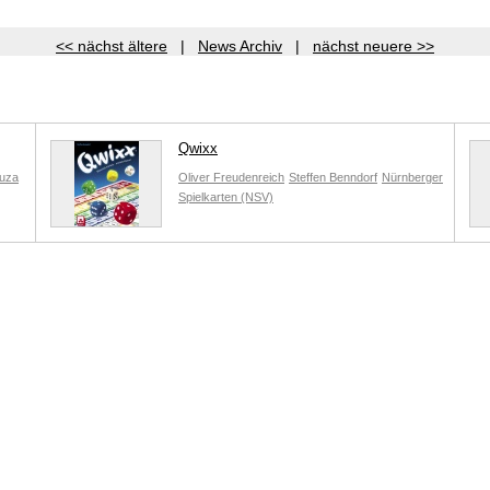
<< nächst ältere
|
News Archiv
|
nächst neuere >>
Qwixx
auza
Oliver Freudenreich
Steffen Benndorf
Nürnberger
Spielkarten (NSV)