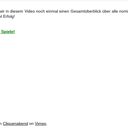
ir in diesem Video noch einmal einen Gesamtüberblick über alle nomin
l Erfolg!
 Spiele!
om
Cliquenabend
on
Vimeo
.