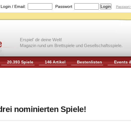
|
Login / Email:
Passwort
Passwort 
Erspiel' dir deine Welt!
Magazin rund um Brettspiele und Gesellschaftsspiele.
20.393 Spiele
146 Artikel
Bestenlisten
Events 
drei nominierten Spiele!