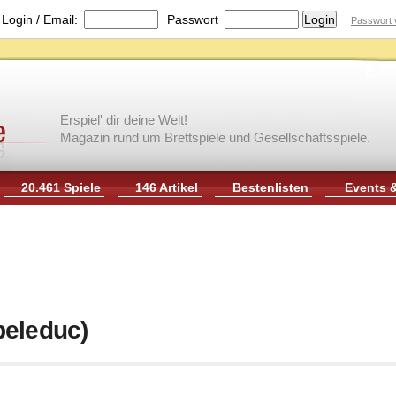
|
Login / Email:
Passwort
Passwort 
Erspiel' dir deine Welt!
Magazin rund um Brettspiele und Gesellschaftsspiele.
20.461 Spiele
146 Artikel
Bestenlisten
Events 
beleduc)