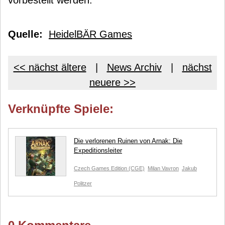
vorbestellt werden.
Quelle:
HeidelBÄR Games
<< nächst ältere
|
News Archiv
|
nächst
neuere >>
Verknüpfte Spiele:
Die verlorenen Ruinen von Arnak: Die
Expeditionsleiter
Czech Games Edition (CGE)
Milan Vavron
Jakub
Politzer