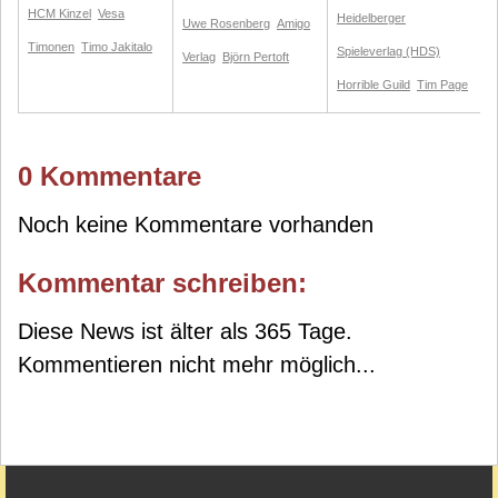
HCM Kinzel
Vesa
Heidelberger
Uwe Rosenberg
Amigo
Timonen
Timo Jakitalo
Spieleverlag (HDS)
Verlag
Björn Pertoft
Horrible Guild
Tim Page
0 Kommentare
Noch keine Kommentare vorhanden
Kommentar schreiben:
Diese News ist älter als 365 Tage.
Kommentieren nicht mehr möglich...