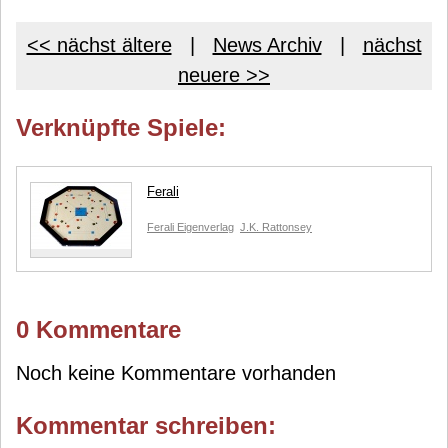
<< nächst ältere
|
News Archiv
|
nächst
neuere >>
Verknüpfte Spiele:
Ferali
Ferali Eigenverlag
J.K. Rattonsey
0 Kommentare
Noch keine Kommentare vorhanden
Kommentar schreiben: