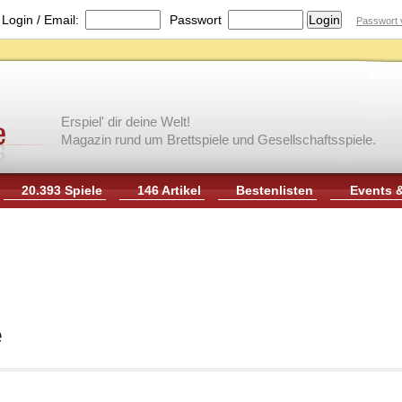
|
Login / Email:
Passwort
Passwort 
Erspiel' dir deine Welt!
Magazin rund um Brettspiele und Gesellschaftsspiele.
20.393 Spiele
146 Artikel
Bestenlisten
Events 
e