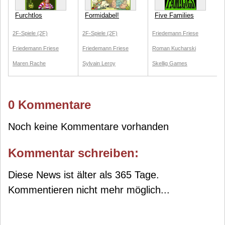
Furchtlos
Formidabel!
Five Families
2F-Spiele (2F)
2F-Spiele (2F)
Friedemann Friese
Friedemann Friese
Friedemann Friese
Roman Kucharski
Maren Rache
Sylvain Leroy
Skellig Games
0 Kommentare
Noch keine Kommentare vorhanden
Kommentar schreiben:
Diese News ist älter als 365 Tage.
Kommentieren nicht mehr möglich...