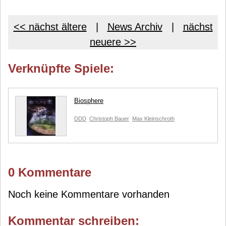
<< nächst ältere
|
News Archiv
|
nächst
neuere >>
Verknüpfte Spiele:
Biosphere
DDD
Christoph Bauer
Max Kleinschroth
0 Kommentare
Noch keine Kommentare vorhanden
Kommentar schreiben: