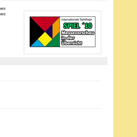
mes
mes