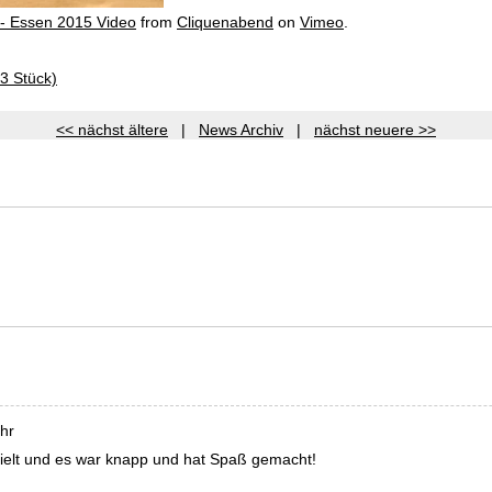
 - Essen 2015 Video
from
Cliquenabend
on
Vimeo
.
3 Stück)
<< nächst ältere
|
News Archiv
|
nächst neuere >>
hr
pielt und es war knapp und hat Spaß gemacht!