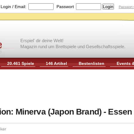
|
Login / Email:
Passwort
Passwort 
Erspiel' dir deine Welt!
Magazin rund um Brettspiele und Gesellschaftsspiele.
20.461 Spiele
146 Artikel
Bestenlisten
Events 
on: Minerva (Japon Brand) - Essen
ker