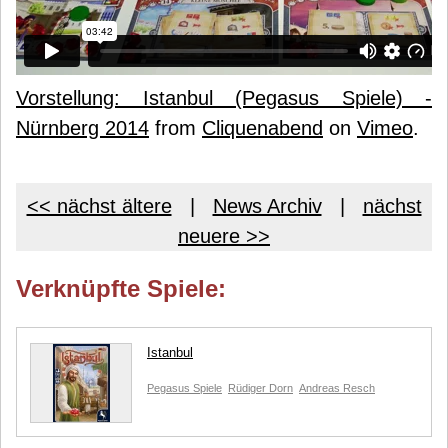
Vorstellung: Istanbul (Pegasus Spiele) -
Nürnberg 2014
from
Cliquenabend
on
Vimeo
.
<< nächst ältere
|
News Archiv
|
nächst
neuere >>
Verknüpfte Spiele:
Istanbul
Pegasus Spiele
Rüdiger Dorn
Andreas Resch