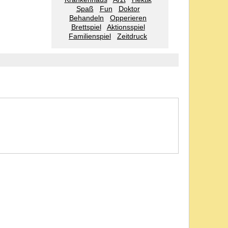
Spaß
Fun
Doktor
Behandeln
Opperieren
Brettspiel
Aktionsspiel
Familienspiel
Zeitdruck