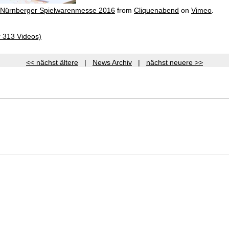
- Nürnberger Spielwarenmesse 2016
from
Cliquenabend
on
Vimeo
.
r 313 Videos)
<< nächst ältere
|
News Archiv
|
nächst neuere >>