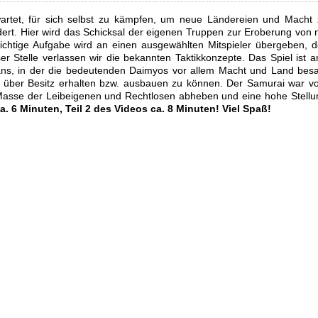
wartet, für sich selbst zu kämpfen, um neue Ländereien und Macht 
ert. Hier wird das Schicksal der eigenen Truppen zur Eroberung von
ichtige Aufgabe wird an einen ausgewählten Mitspieler übergeben, d
 Stelle verlassen wir die bekannten Taktikkonzepte. Das Spiel ist 
pans, in der die bedeutenden Daimyos vor allem Macht und Land bes
 über Besitz erhalten bzw. ausbauen zu können. Der Samurai war v
Masse der Leibeigenen und Rechtlosen abheben und eine hohe Stellung
ca. 6 Minuten, Teil 2 des Videos ca. 8 Minuten! Viel Spaß!