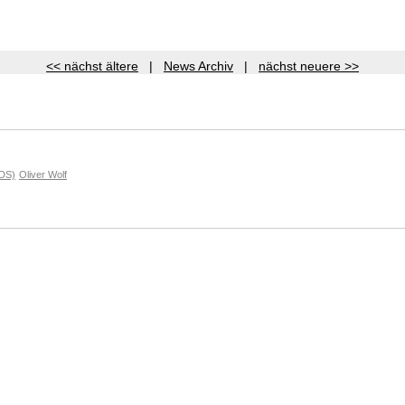
<< nächst ältere
|
News Archiv
|
nächst neuere >>
HDS)
Oliver Wolf