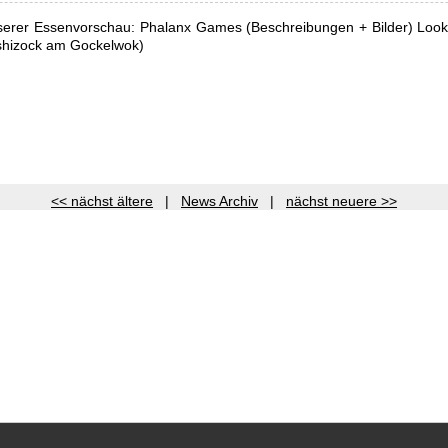
nserer Essenvorschau: Phalanx Games (Beschreibungen + Bilder) Look
ushizock am Gockelwok)
<< nächst ältere
|
News Archiv
|
nächst neuere >>