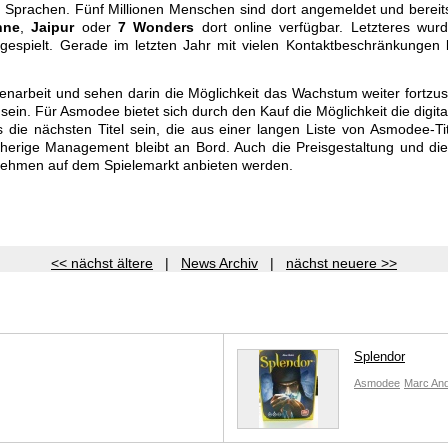
40 Sprachen. Fünf Millionen Menschen sind dort angemeldet und bereits
nne
,
Jaipur
oder
7 Wonders
dort online verfügbar. Letzteres wurd
l gespielt. Gerade im letzten Jahr mit vielen Kontaktbeschränkungen 
enarbeit und sehen darin die Möglichkeit das Wachstum weiter fortzu
zu sein. Für Asmodee bietet sich durch den Kauf die Möglichkeit die dig
ie nächsten Titel sein, die aus einer langen Liste von Asmodee-Ti
isherige Management bleibt an Bord. Auch die Preisgestaltung und die
ernehmen auf dem Spielemarkt anbieten werden.
<< nächst ältere
|
News Archiv
|
nächst neuere >>
Splendor
Asmodee
Marc An