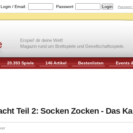
|
Login / Email:
Passwort
Passwort 
Erspiel' dir deine Welt!
Magazin rund um Brettspiele und Gesellschaftsspiele.
20.393 Spiele
146 Artikel
Bestenlisten
Events 
cht Teil 2: Socken Zocken - Das Ka
ker