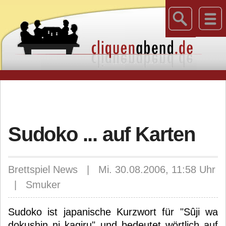
Sudoko ... auf Karten
Brettspiel News | Mi. 30.08.2006, 11:58 Uhr
| Smuker
Sudoko ist japanische Kurzwort für "Sûji wa
dokushin ni kagiru" und bedeutet wörtlich auf