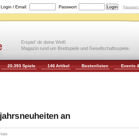
|
Login / Email:
Passwort
Passwort 
Erspiel' dir deine Welt!
Magazin rund um Brettspiele und Gesellschaftsspiele.
20.393 Spiele
146 Artikel
Bestenlisten
Events 
jahrsneuheiten an
hias