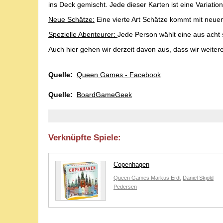
ins Deck gemischt. Jede dieser Karten ist eine Variatio
Neue Schätze:
Eine vierte Art Schätze kommt mit neuen
Spezielle Abenteurer:
Jede Person wählt eine aus acht 
Auch hier gehen wir derzeit davon aus, dass wir weite
Quelle:
Queen Games - Facebook
Quelle:
BoardGameGeek
Verknüpfte Spiele:
Copenhagen
Queen Games
Markus Erdt
Daniel Skjold
Pedersen