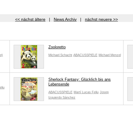
<< nächst ältere
|
News Archiv
|
nächst neuere >>
Zooloretto
t)
Michael Schacht
ABACUSSPIELE
Michael Menzel
Sherlock Fantasy: Glücklich bis ans
Lebensende
eliu
ABACUSSPIELE
Martí Lucas Feliu
Josep
Izquierdo Sánchez