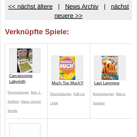
<< nächst ältere
|
News Archiv
|
nächst
neuere >>
Verknüpfte Spiele:
Carcassonne
Labyrinth
Much Too Much?!
Last Lemming
Ravensburger
Max J.
Ravensburger
Ralf zur
Ravensburger
Marco
Kobbert
Klaus-Jürgen
Linde
Teubner
Wrede