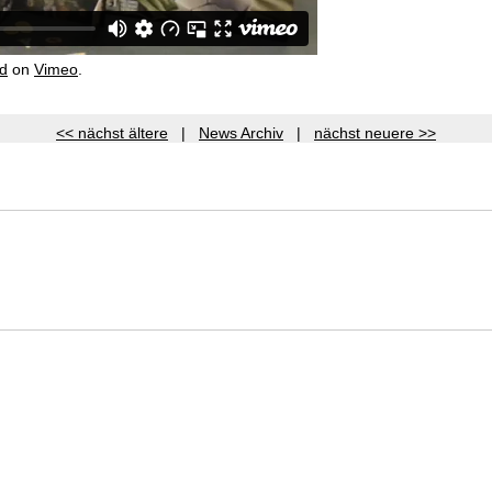
d
on
Vimeo
.
<< nächst ältere
|
News Archiv
|
nächst neuere >>