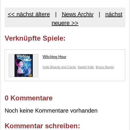
<< nächst ältere
|
News Archiv
|
nächst
neuere >>
Verknüpfte Spiele:
Witching Hour
Indie Boards and Cards
Daniel Solis
Bruce Baskir
0 Kommentare
Noch keine Kommentare vorhanden
Kommentar schreiben: