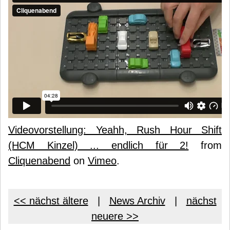
Videovorstellung: Yeahh, Rush Hour Shift
(HCM Kinzel) ... endlich für 2!
from
Cliquenabend
on
Vimeo
.
<< nächst ältere
|
News Archiv
|
nächst
neuere >>