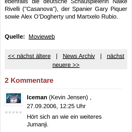
ebenfalls die deutsche Schauspielerin Naike
Rivelli ("Casanova"), der Spanier Gary Piquer
sowie Alex O’Dogherty und Martxelo Rubio.
Quelle:
Movieweb
<< nächst ältere
|
News Archiv
|
nächst
neuere >>
2 Kommentare
Iceman
(Kevin Jensen) ,
27.09.2006, 12:25 Uhr
Hört sich an wie ein weiteres
Jumanji.