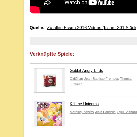
Quelle:
Zu allen Essen 2016 Videos (bisher 301 Stück
Verknüpfte Spiele:
Gobbit Angry Birds
OldChap
Jean-Baptiste Fremaux
Thomas
Luzurier
Kill the Unicorns
Morning Players
Alain Fondrille
Cyril Besnard