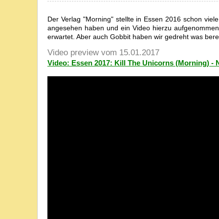
Der Verlag "Morning" stellte in Essen 2016 schon viele
angesehen haben und ein Video hierzu aufgenommen 
erwartet. Aber auch Gobbit haben wir gedreht was bereits
Video preview vom 15.01.2017
Video: Essen 2017: Kill The Unicorns (Morning) -