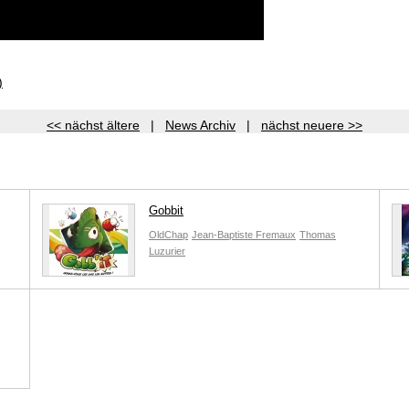
)
<< nächst ältere
|
News Archiv
|
nächst neuere >>
Gobbit
OldChap
Jean-Baptiste Fremaux
Thomas
Luzurier