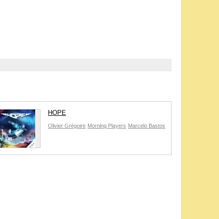
HOPE
Olivier Grégoire
Morning Players
Marcelo Bastos