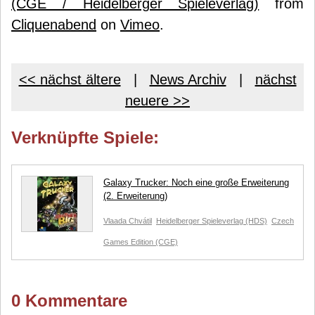
(CGE / Heidelberger Spieleverlag)
from
Cliquenabend
on
Vimeo
.
<< nächst ältere
|
News Archiv
|
nächst
neuere >>
Verknüpfte Spiele:
Galaxy Trucker: Noch eine große Erweiterung
(2. Erweiterung)
Vlaada Chvátil
Heidelberger Spieleverlag (HDS)
Czech
Games Edition (CGE)
0 Kommentare