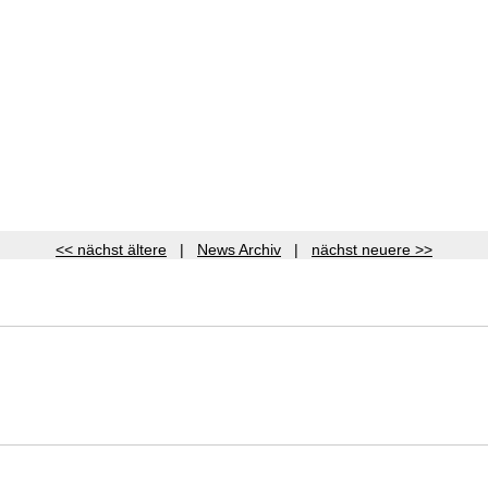
<< nächst ältere
|
News Archiv
|
nächst neuere >>