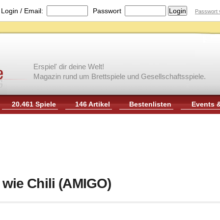
|
Login / Email:
Passwort
Passwort 
Erspiel' dir deine Welt!
Magazin rund um Brettspiele und Gesellschaftsspiele.
20.461 Spiele
146 Artikel
Bestenlisten
Events 
f wie Chili (AMIGO)