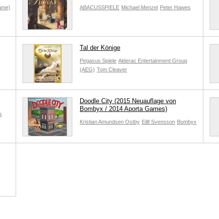
ame)
ABACUSSPIELE
Michael Menzel
Peter Hawes
Tal der Könige
Pegasus Spiele
Alderac Entertainment Group
(AEG)
Tom Cleaver
Doodle City (2015 Neuauflage von
Bombyx / 2014 Aporta Games)
s
Kristian Amundsen Ostby
Eilif Svensson
Bombyx