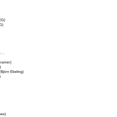
AEG)
G)
....
Cramer)
)
(Björn Ebeling)
)
mes)