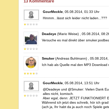
13 Kommentare
GourMeckle
, 05.08.2014, 01:33 Uhr
Hmmm...lässt sich leider nicht laden...???
Deadeye
(Mario Weise) , 05.08.2014, 08:2
Versuche es mal direkt über smuker.podb
Smuker
(Andreas Buhlmann) , 05.08.2014,
Ich hab als Quelle mal den MP3 Download re
GourMeckle
, 05.08.2014, 13:51 Uhr
@Deadeye und @Smuker: Vielen Dank Euch 
alles nicht, komisch.
Aber egal, denn: JETZT FUNKTIONIERT ES
Während ich jetzt dies schreib, hör ich gra
(ach ja, Ihr habt da ja auch noch Spiele gete