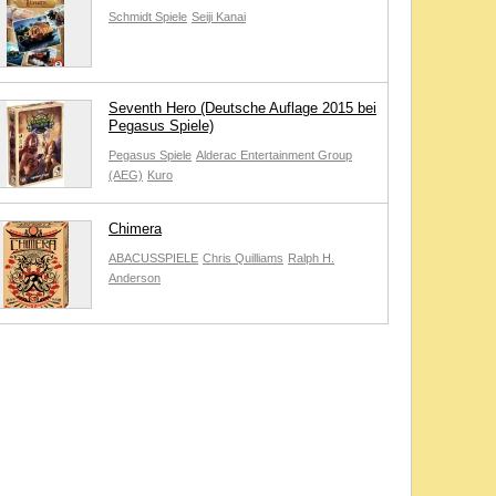
Schmidt Spiele
Seiji Kanai
Seventh Hero (Deutsche Auflage 2015 bei
Pegasus Spiele)
Pegasus Spiele
Alderac Entertainment Group
(AEG)
Kuro
Chimera
ABACUSSPIELE
Chris Quilliams
Ralph H.
Anderson