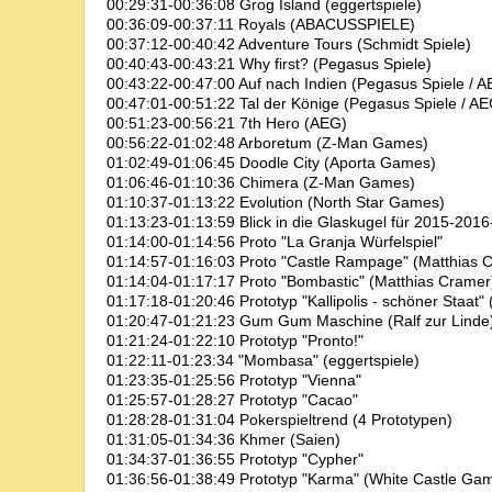
00:29:31-00:36:08 Grog Island (eggertspiele)
00:36:09-00:37:11 Royals (ABACUSSPIELE)
00:37:12-00:40:42 Adventure Tours (Schmidt Spiele)
00:40:43-00:43:21 Why first? (Pegasus Spiele)
00:43:22-00:47:00 Auf nach Indien (Pegasus Spiele / 
00:47:01-00:51:22 Tal der Könige (Pegasus Spiele / AE
00:51:23-00:56:21 7th Hero (AEG)
00:56:22-01:02:48 Arboretum (Z-Man Games)
01:02:49-01:06:45 Doodle City (Aporta Games)
01:06:46-01:10:36 Chimera (Z-Man Games)
01:10:37-01:13:22 Evolution (North Star Games)
01:13:23-01:13:59 Blick in die Glaskugel für 2015-2016-
01:14:00-01:14:56 Proto "La Granja Würfelspiel"
01:14:57-01:16:03 Proto "Castle Rampage" (Matthias 
01:14:04-01:17:17 Proto "Bombastic" (Matthias Cramer
01:17:18-01:20:46 Prototyp "Kallipolis - schöner Staat" 
01:20:47-01:21:23 Gum Gum Maschine (Ralf zur Linde
01:21:24-01:22:10 Prototyp "Pronto!"
01:22:11-01:23:34 "Mombasa" (eggertspiele)
01:23:35-01:25:56 Prototyp "Vienna"
01:25:57-01:28:27 Prototyp "Cacao"
01:28:28-01:31:04 Pokerspieltrend (4 Prototypen)
01:31:05-01:34:36 Khmer (Saien)
01:34:37-01:36:55 Prototyp "Cypher"
01:36:56-01:38:49 Prototyp "Karma" (White Castle Ga