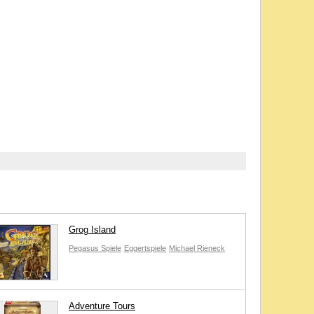
Grog Island
Pegasus Spiele
Eggertspiele
Michael Rieneck
Adventure Tours