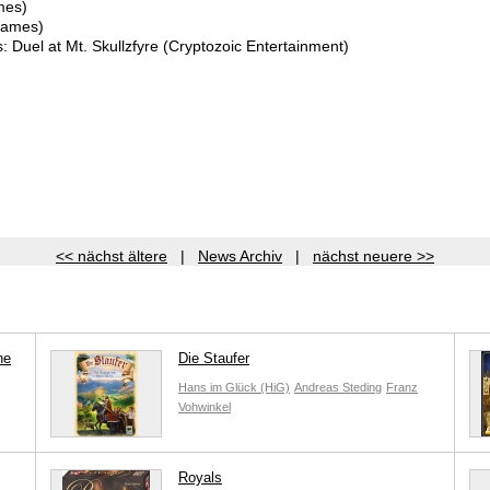
mes)
Games)
: Duel at Mt. Skullzfyre (Cryptozoic Entertainment)
<< nächst ältere
|
News Archiv
|
nächst neuere >>
ne
Die Staufer
Hans im Glück (HiG)
Andreas Steding
Franz
Vohwinkel
Royals