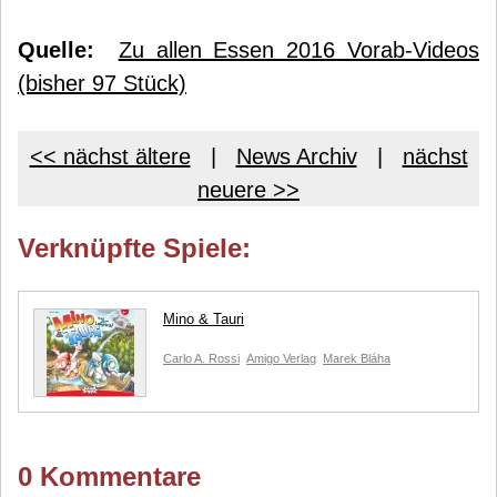
Quelle:
Zu allen Essen 2016 Vorab-Videos
(bisher 97 Stück)
<< nächst ältere
|
News Archiv
|
nächst
neuere >>
Verknüpfte Spiele:
Mino & Tauri
Carlo A. Rossi
Amigo Verlag
Marek Bláha
0 Kommentare