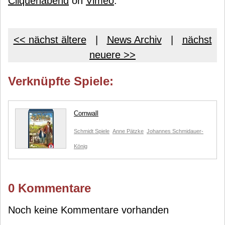
Cliquenabend
on
Vimeo
.
<< nächst ältere
|
News Archiv
|
nächst
neuere >>
Verknüpfte Spiele:
Cornwall
Schmidt Spiele
Anne Pätzke
Johannes Schmidauer-
König
0 Kommentare
Noch keine Kommentare vorhanden