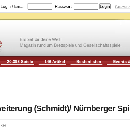
|
Login / Email:
Passwort
Passwort 
Erspiel' dir deine Welt!
Magazin rund um Brettspiele und Gesellschaftsspiele.
20.393 Spiele
146 Artikel
Bestenlisten
Events 
rweiterung (Schmidt)/ Nürnberger S
uker