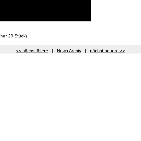
sher 29 Stück)
<< nächst ältere
|
News Archiv
|
nächst neuere >>