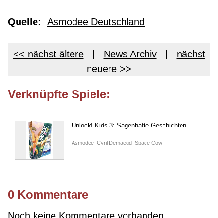
Quelle:
Asmodee Deutschland
<< nächst ältere
|
News Archiv
|
nächst
neuere >>
Verknüpfte Spiele:
Unlock! Kids 3: Sagenhafte Geschichten
Asmodee
Cyril Demaegd
Space Cow
0 Kommentare
Noch keine Kommentare vorhanden