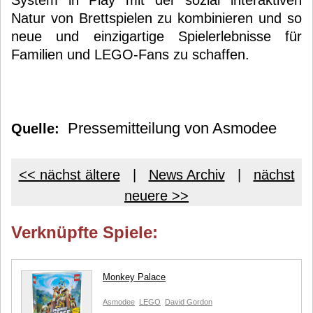
System in Play mit der sozial interaktiven
Natur von Brettspielen zu kombinieren und so
neue und einzigartige Spielerlebnisse für
Familien und LEGO-Fans zu schaffen.
Pressemitteilung von Asmodee
Quelle:
<< nächst ältere
|
News Archiv
|
nächst
neuere >>
Verknüpfte Spiele:
Monkey Palace
Asmodee
LEGO
David Gordon