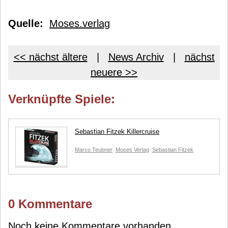
Quelle:
Moses.verlag
<< nächst ältere
|
News Archiv
|
nächst
neuere >>
Verknüpfte Spiele:
Sebastian Fitzek Killercruise
Marco Teubner
Moses Verlag
Sebastian Fitzek
0 Kommentare
Noch keine Kommentare vorhanden