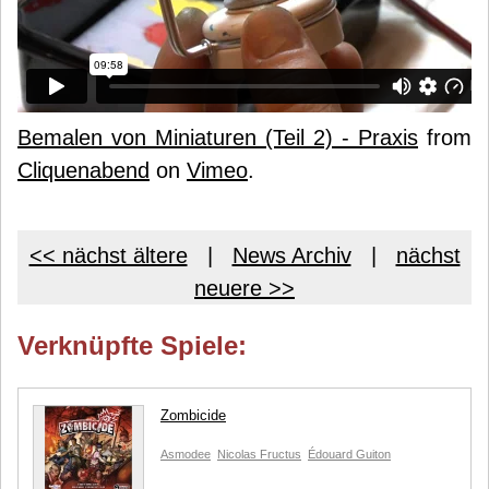
Bemalen von Miniaturen (Teil 2) - Praxis
from
Cliquenabend
on
Vimeo
.
<< nächst ältere
|
News Archiv
|
nächst
neuere >>
Verknüpfte Spiele:
Zombicide
Asmodee
Nicolas Fructus
Édouard Guiton