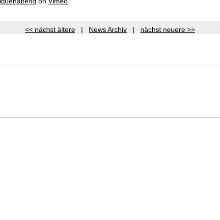
liquenabend
on
Vimeo
.
<< nächst ältere
|
News Archiv
|
nächst neuere >>