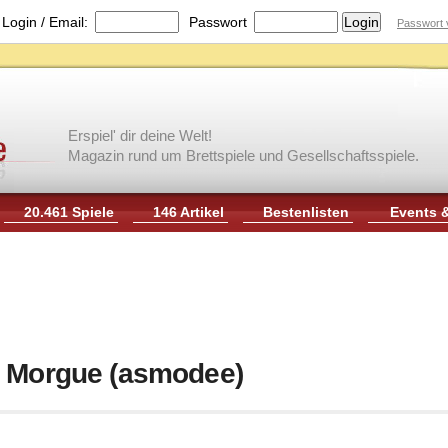
|
Login / Email:
Passwort
Passwort 
Erspiel' dir deine Welt!
Magazin rund um Brettspiele und Gesellschaftsspiele.
20.461 Spiele
146 Artikel
Bestenlisten
Events 
e Morgue (asmodee)